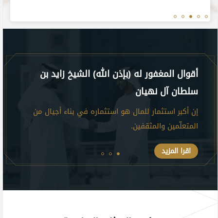
أقوال المغفور له (بإذن الله) الشيخ زايد بن
أقوا
سلطان آل نهيان
زايد
ر
إن أكبر استثمار للمال هو استثماره في بناء أجيال من
بناء
المتعلّمين والمثقفين.
الأس
اقرا المزيد
اق