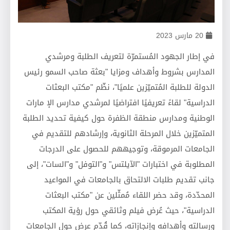
20 مارس 2023
في إطار الجهود المُستمرّة لتعريف الطلبة ومرشدي
المدارس بشروط وأهداف ومزايا "بعثة صاحب السمو رئيس
الدولة للطلبة المُتميّزين علميًا"، نظّم "مكتب البعثات
الدراسية" لقاءً تعريفيًا افتراضيًا لمرشدي مدارس الإ مارات
الوطنية ومدارس منطقة الظفرة حول كيفية تحديد الطلبة
المتميّزين خلال المرحلة الثانوية، وإرشادهم للتقديم في
الجامعات المرموقة، وتوجيههم للحصول على الدرجات
المطلوبة في اختبارات "الآيلتس" و"التوفل" و"السات"، إلى
جانب تقديم طلبات الالتحاق بالجامعات في المواعيد
المحدّدة، وقد حضر اللقاء مُمثّلين عن "مكتب البعثات
الدراسية"،
حيث عُ
رض فيلم وثائقي حول رؤية المكتب
ورسالته وأهدافه وإنجازاته، كما قُدّم عرض حول الجامعات