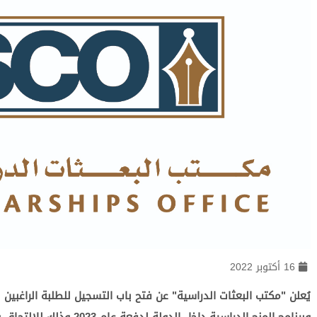
16 أكتوبر 2022
يُعلن "مكتب البعثات الدراسية" عن فتح باب التسجيل للطلبة الراغبين 