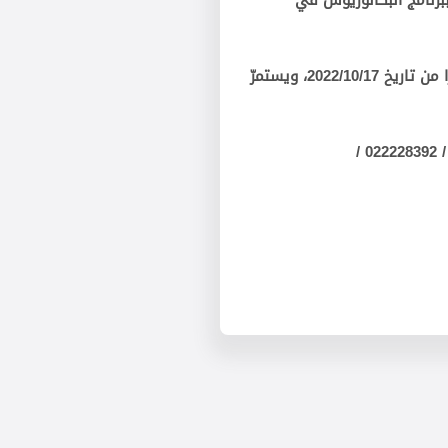
برنامج البكالوريوس في
ًا من تاريخ
2022/10/17
، ويستمرّ
/
/ 022228392