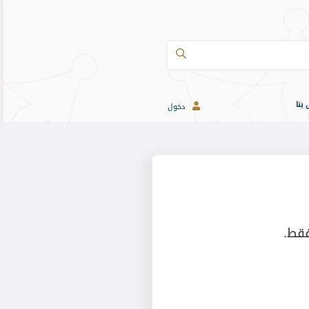
 بنا
دخول
فقط.